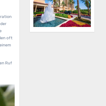
eration
oder
e
den oft
 einem
ren Ruf