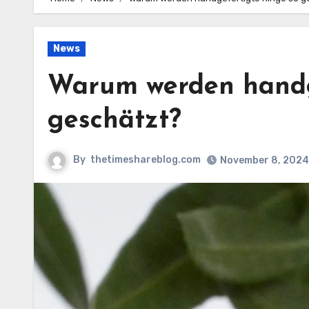
News
Warum werden handg
geschätzt?
By
thetimeshareblog.com
November 8, 2024