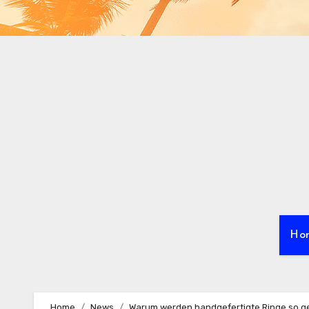
Ho
Home
News
Warum werden handgefertigte Ringe so g